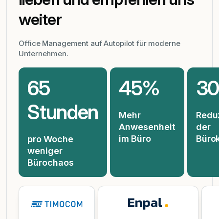
weiter
Office Management auf Autopilot für moderne
Unternehmen.
65
45%
3
Stunden
Mehr
Redu
Anwesenheit
der
im Büro
Büro
pro Woche
weniger
Bürochaos