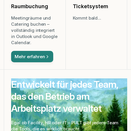
Raumbuchung
Ticketsystem
Meetingräume und
Kommt bald...
Catering buchen –
vollständig integriert
in Outlook und Google
Calendar.
Mehr erfahren
Entwickelt für jedes Team,
das den Betrieb am
Arbeitsplatz verwaltet
Egal ob Facility, HR oder IT – PULT gibt jedem Team
die Tools, die es wirklich braucht.