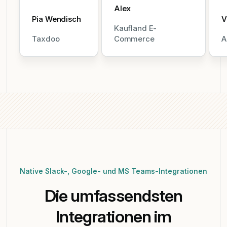
unsere
Schreibtische,
D
Alex
Büroräume
Bereiche und
a
Pia Wendisch
V
zu verwalten
Richtlinien können
w
Kaufland E-
und zu
alle mit nur wenigen
K
Taxdoo
Commerce
A
analysieren.
Klicks hinzugefügt
e
PULT macht
und geändert
a
das einfach.
werden.
F
a
p
B
i
p
Native Slack-, Google- und MS Teams-Integrationen
Die umfassendsten
Integrationen im