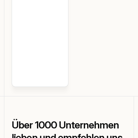
IT-Teams
Automatisierte
Integrationen mit
über 70 Tools wie
Slack, M365,
Google und Okta,
die
Mitarbeiterdaten,
Zimmerbuchungen,
Zugangskontrolle
und mehr
synchronisieren.
Über 1000 Unternehmen
lieben und empfehlen uns