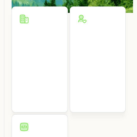
Workplace &
HR-Teams
facility
Teamevents planen,
managers
HRIS verbinden und
Abwesenheiten
Schreibtische,
automatisch
Räume, Besucher-
synchronisieren.
Check-ins und
Damit du dich auf
Compliance – alles
die Menschen
in einer Plattform,
konzentrieren
mit Belegungsdaten
kannst, nicht auf die
denen du vertrauen
Verwaltung.
kannst.