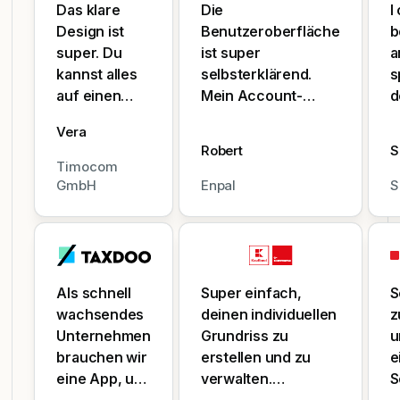
Das klare
Die
I
Design ist
Benutzeroberfläche
b
super. Du
ist super
a
kannst alles
selbsterklärend.
s
auf einen
Mein Account-
d
Blick sehen,
Manager ist
s
Vera
ohne danach
fantastisch und
t
Robert
S
suchen zu
antwortet
s
Timocom
müssen.
unglaublich schnell.
s
GmbH
Enpal
S
Einträge für
e
Feiertage,
c
Homeoffice
b
usw. werden
j
sehr
Als schnell
Super einfach,
S
übersichtlich
wachsendes
deinen individuellen
z
angezeigt.
Unternehmen
Grundriss zu
u
brauchen wir
erstellen und zu
e
eine App, um
verwalten.
S