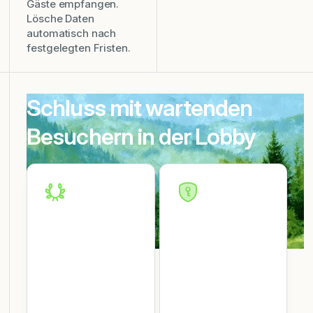
Gäste empfangen.
Lösche Daten
automatisch nach
festgelegten Fristen.
Schluss mit wartenden
Besuchern in der Lobby
Professionelle
Sicherheit
erste
ohne Reibung
Eindrücke
Erfülle Compliance-
Anforderungen mit
Check-in-Kioske im
digitalen NDAs,
Look deiner Marke.
automatischem