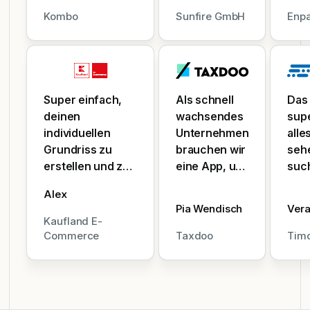
abdecken.
sit
ant
Kombo
Sunfire GmbH
Enpa
somewhere
ungl
else,
changing my
booking is
just as easy.
Super einfach,
Als schnell
Das 
deinen
wachsendes
supe
individuellen
Unternehmen
alle
Grundriss zu
brauchen wir
seh
erstellen und zu
eine App, um
suc
verwalten.
unsere
Eint
Alex
Schreibtische,
Büroräume
Feie
Pia Wendisch
Ver
Bereiche und
zu verwalten
Hom
Kaufland E-
Richtlinien
und zu
wer
Commerce
Taxdoo
Tim
können alle mit
analysieren.
über
nur wenigen
PULT macht
ange
Klicks
das einfach.
hinzugefügt und