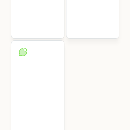
Besucher erleben
Ausweis-Druck und
vom ersten Moment
vollständigen Audit-
an einen
Logs – ohne
professionellen und
Abstriche beim
organisierten
Besuchererlebnis.
Empfang.
Sofortige
Aufmerksamkeit
des
Gastgebers
Keine
Rezeptionstelefonate,
keine Slack-
Nachrichten mehr
wie „Ist mein 14-
Uhr-Termin schon