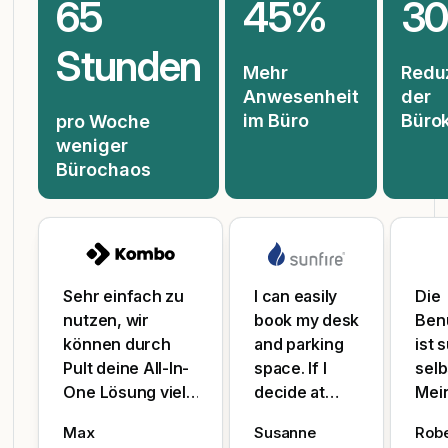
65
45%
3
Stunden
Mehr
Redu
Anwesenheit
der
im Büro
Büro
pro Woche
weniger
Bürochaos
Sehr einfach zu
I can easily
Die
nutzen, wir
book my desk
Ben
können durch
and parking
ist 
Pult deine All-In-
space. If I
selb
One Lösung viele
decide at
Mei
Anwendungsfälle
short notice
Mana
Max
Susanne
Robe
gleichzeitig
that I’d rather
fant