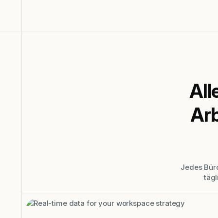
All
Arb
Jedes Büro 
täg