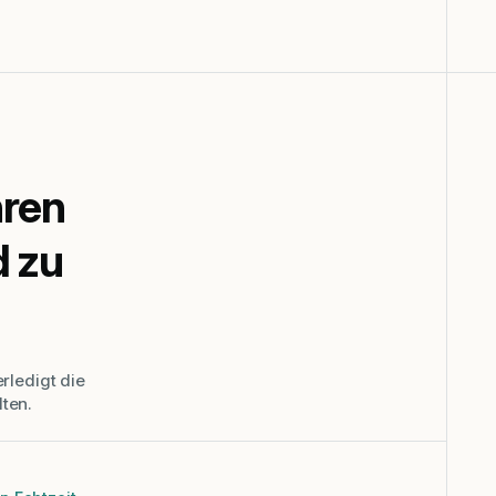
hren
d zu
erledigt die
ten.