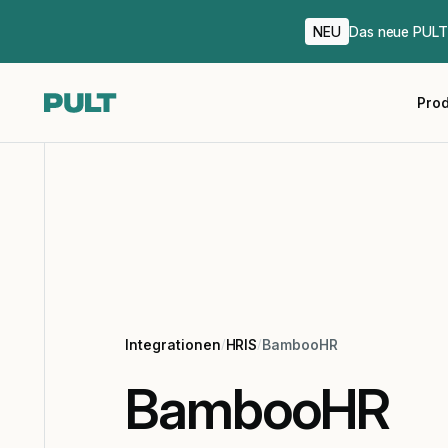
NEU
Das neue PULT 
Pro
Integrationen
/
HRIS
/
BambooHR
BambooHR