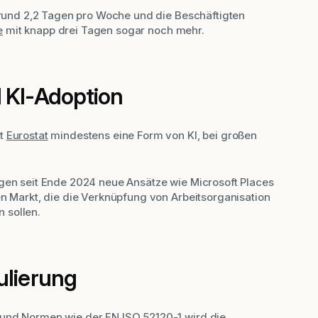
i rund 2,2 Tagen pro Woche und die Beschäftigten
e
mit knapp drei Tagen sogar noch mehr.
 KI-Adoption
ut
Eurostat
mindestens eine Form von KI, bei großen
ngen seit Ende 2024 neue Ansätze wie
Microsoft Places
en Markt, die die Verknüpfung von Arbeitsorganisation
 sollen.
ulierung
 und Normen wie der EN ISO 52120-1 wird die